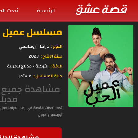
الرئيسية
أحدث الح
مسلسل عميل الحب الحلقة
النوع :
دراما
رومانسي
سنة الانتاج :
2023
اللغة :
التركية - مدبلج للعربية
حالة المسلسل :
مستمر
مدبل
تدور احداث القصة في اطار الدراما ح
أوزيلديز واخرون
مشاهدة الحلق