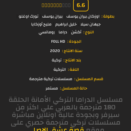
6.6
بطولة :
اوزكان بيران يوسف
بيران يوسف
تورك اوغلو
جيهان سيلا
خليل ابراهيم
مليح أوزكايا
النوع :
أكشن
دراما
رومانسي
الجودة :
FOLL HD
سنة الانتاج :
2020
بلد الانتاج :
تركية
اللغة :
التركية
قسم المسلسل :
مسلسلات تركية مترجمة
حالة المسلسل :
مستمر
مسلسل الدراما التركي الأمانة الحلقة
180 مترجمة بالعربي علي اكثر من
سيرفر وبجودة عالية اونلاين مباشرة
مسلسلات تركي مترجمة حصري على
موقع
قصة عشق الاصلي