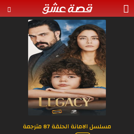
مسلسل الامانة الحلقة 87 مترجمة