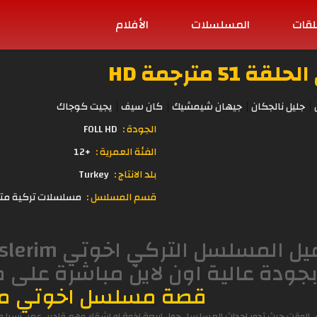
لقات
المسلسلات
الأفلام
 مترجمة HD
جليل نالجكان
جيهان شيمشيك
كان سيف
يجيت كوجاك
الجودة :
FOLL HD
الفئة العمرية :
+12
بلد الانتاج :
Turkey
قسم المسلسل :
مسلسلات تركية مت
بجودة عالية اون لاين مباشرة على
قصة مسلسل اخوتي مت
س الوقت حيث تدور احداث المسلسل حول اربعة اخوة او اشقاء وهم قادير، عمر، آسيا 