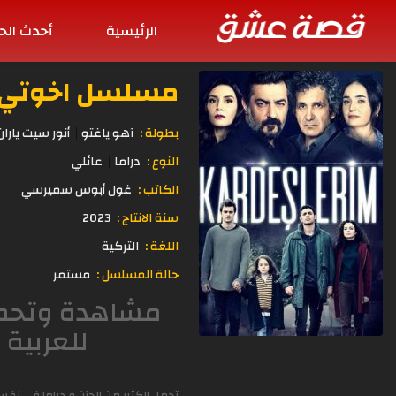
الرئيسية
أحدث الح
مسلسل اخوتي الحلقة 51
بطولة :
آهو ياغتو
أنور سيت ياران
النوع :
دراما
عائلي
الكاتب :
غول أبوس سميرسي
سنة الانتاج :
2023
اللغة :
التركية
حالة المسلسل :
مستمر
للعربية 
تحمل الكثير من الحزن و دراما في نف