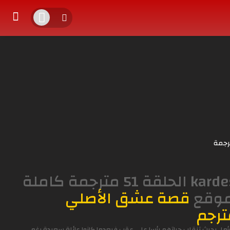
رجمة
مشاهدة وتحميل المسلسل التركي اخوتي kardeslerim الحلقة 51 مترجمة كاملة
 موقع
قصة عشق الأصلي
رجم
وأمل بحيث تنقلب حياتهم رأسا على عقب فبعدما كانوا عائلة سعيدة رغم